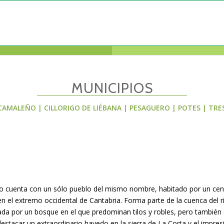
MUNICIPIOS
CAMALEÑO
|
CILLORIGO DE LIÉBANA
|
PESAGUERO
|
POTES
|
TRE
so cuenta con un sólo pueblo del mismo nombre, habitado por un cen
n el extremo occidental de Cantabria. Forma parte de la cuenca del r
da por un bosque en el que predominan tilos y robles, pero también
stacar un extraordinario hayedo en la sierra de La Corta y el impre