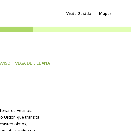
Visita Guiáda
Mapas
SVISO
|
VEGA DE LIÉBANA
tenar de vecinos.
ío Urdón que transita
 existen olmos,
sionante camino del